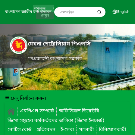
বাংলাদেশ জাতীয় তথ্য বাতায়ন
English
দেখুন
মেঘনা পেট্রোলিয়াম পিএলসি
গণপ্রজাতন্ত্রী বাংলাদেশ সরকার
মেনু নির্বাচন করুন
এমপিএল সম্পর্কে
অফিসিয়াল ডিরেক্টরি
ডিপো সমূহের কর্মকর্তাদের তালিকা (ডিপো ইনচার্জ)
নোটিস বোর্ড
প্রতিবেদন
ই-সেবা
গ্যালারী
বিনিয়োগকারী