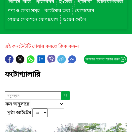
নোটিস বোর্ড
প্রতিবেদন
ই-সেবা
গ্যালারী
বিনিয়োগকারী
পণ্য ও সেবা সমূহ
কাস্টমার তথ্য
যোগাযোগ
শেয়ার সেকশনে যোগাযোগ
ওয়েব মেইল
এই কনটেন্টটি শেয়ার করতে ক্লিক করুন
আপনার মতামত প্রদান করুন
ফটোগ্যালারি
ক্রম অনুসারে
পৃষ্ঠা আইটেম